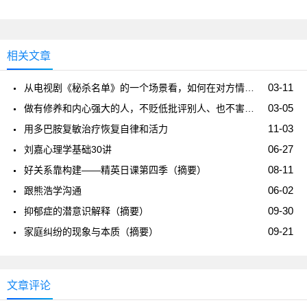
相关文章
03-11
从电视剧《秘杀名单》的一个场景看，如何在对方情绪激动时保持镇定
03-05
做有修养和内心强大的人，不贬低批评别人、也不害怕被别人贬低批评
11-03
用多巴胺复敏治疗恢复自律和活力
06-27
刘嘉心理学基础30讲
08-11
好关系靠构建——精英日课第四季（摘要）
06-02
跟熊浩学沟通
09-30
抑郁症的潜意识解释（摘要）
09-21
家庭纠纷的现象与本质（摘要）
文章评论