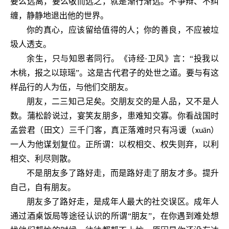
要么远离，要么敬而远之，就是渐行渐远。不争辩、不纠
缠，静静地退出他的世界。
你的真心，应该留给值得的人；你的善良，不应被垃
圾人透支。
余生，只与知恩者同行。《诗经
·卫风》言：“投我以
木桃，报之以琼瑶”。这是古代君子的处世之道。要与有这
样品行的人为伍，与他们交朋友。
朋友，二三知己足矣。交朋友交的是人品，又不是人
数。蒲松龄说过，宴笑友朋多，患难知交寡。你看战国时
孟尝君（田文）三千门客，真正落难时只有冯谖（
ā
）
xu
n
一人为他谋划复位。正所谓：以权相交、权失则弃，以利
相交、利尽则散。
不是朋友多了路好走，而是路好走了朋友才多。提升
自己，自有朋友。
朋友多了路好走，是成年人最大的社交误区。成年人
通过酒桌饭局等途径认识的所谓
“朋友”，在你遇到难处想