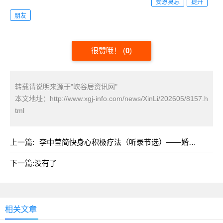
受恩莫忘
提升
朋友
很赞哦！
(
0
)
转载请说明来源于"峡谷居资讯网"
本文地址：
http://www.xgj-info.com/news/XinLi/202605/8157.h
tml
上一篇:
李中莹简快身心积极疗法（听录节选）——婚恋中的投射是童年与父母关系的反映，认识到才能走出来
下一篇:没有了
相关文章