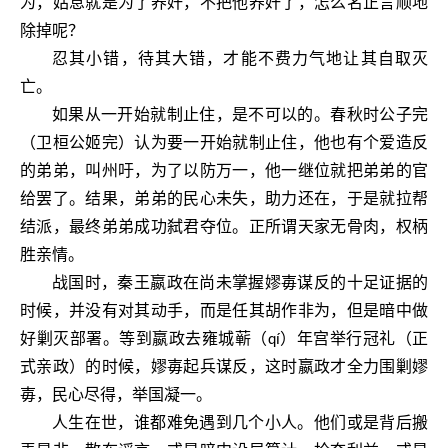
为，姑息就是为了养奸，不把他养奸了，怎么名正言顺地
除掉呢？
忍其小错，待其大错，才能不费力气地让其自取灭
亡。
如果从一开始就制止住，是不可以的。春秋时公子完
（卫桓公姬完）认为要一开始就制止住，他也有个爱造反
的弟弟，叫州吁，为了以防万一，他一继位就把弟弟的官
给罢了。结果，弟弟的民心未失，助力还在，于是就拉帮
结派，最终弟弟成功弑君夺位。正所谓天家无骨肉，权柄
胜亲情。
战国时，秦王嬴政在尚未掌握嫪毐谋反的十足证据的
时候，并没有对其动手，而是任其胡作非为，但是暗中做
好剿灭部署。等到嬴政去雍城蕲（
）年宫举行冠礼（正
qí
式亲政）的时候，嫪毐起兵谋反，这时嬴政才全力围剿嫪
毐，民心尽得，举国凝一。
人生在世，谁都难免遇到几个小人。他们或是背后搬