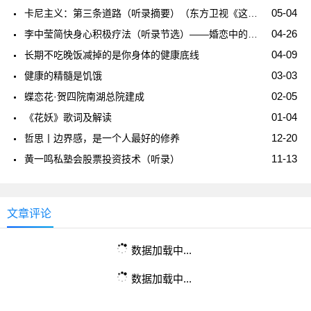
05-04
卡尼主义：第三条道路（听录摘要）（东方卫视《这就是中国》第323集）
04-26
李中莹简快身心积极疗法（听录节选）——婚恋中的投射是童年与父母关系的反映，认识到才能走出来
04-09
长期不吃晚饭减掉的是你身体的健康底线
03-03
健康的精髓是饥饿
02-05
蝶恋花·贺四院南湖总院建成
01-04
《花妖》歌词及解读
12-20
哲思丨边界感，是一个人最好的修养
11-13
黄一鸣私塾会股票投资技术（听录）
文章评论
数据加载中...
数据加载中...