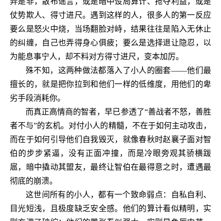
弄是非，散布谣言，或是暗中设局算计、抢夺利益，或是
仗势欺人、得寸进尺。遇到这样的人，很多人的第一反应
要么是怒火中烧，当场翻脸对峙，结果往往是陷入无休止
的纠缠，自己也弄得身心俱疲；要么是选择退让隐忍，以
为能息事宁人，却不料对方得寸进尺，变本加厉。
殊不知，这两种做法都落入了小人的圈套
——他们最
擅长的，就是把你拉到和他们一样的低维度，用他们的卑
劣手段消耗你。
而真正高情商的智者，早已参透了
“善战者不怒，善胜
者不与”的玄机。对付小人的精髓，不在于如何主动攻击，
而在于如何引导他们自我毁灭，就像春秋时赵襄子面对智
伯的步步紧逼，没有正面冲撞，而是冷眼旁观其骄横跋
扈，暗中撬动其盟友，最终让智伯在最得意之时，遭遇最
彻底的崩溃。
这世间所有的小人，都有一个致命弱点：自私自利、
目光短浅，且极度缺乏安全感。他们的算计看似精明，实