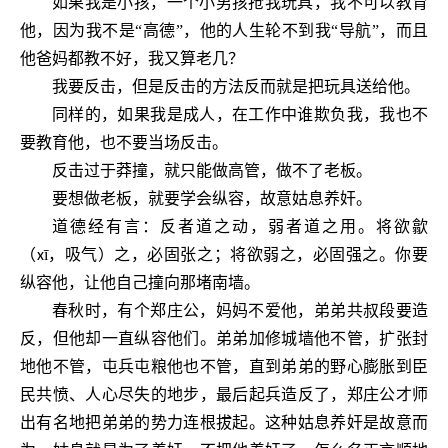
如果我是小孩，一个小男孩抢我玩具，我不可以教育
他，因为我不是
“高德”，他的人生轮不到我“导航”，而且
他爸妈都教不好，我又算老几？
我要反击，但是反击的方法反而就是把玩具送给他。
同样的，如果我是成人，在工作中谁欺负我，我也不
要教育他，也不要当场反击。
反击过于莽撞，就只能做高管，做不了老板。
要想做老板，就要学会纵容，故意姑息养奸。
道德经有言：
反者道之动，弱者道之用。
将欲歙
（
ī，吸气）之，必固张之；将欲弱之，必固强之。你要
x
纵容他，让他自己撞向那堵南墙。
春秋时，有个郑庄公，妈妈不爱他，弟弟共叔段要造
反，但他却一直纵容他们。弟弟加修城墙他不管，扩张封
地他不管，屯兵屯粮他也不管，直到弟弟的野心膨胀到臣
民共愤、人心尽失的地步，最后起兵造反了，郑庄公才师
出有名地把弟弟的势力连根拔起。这种姑息养奸是故意而