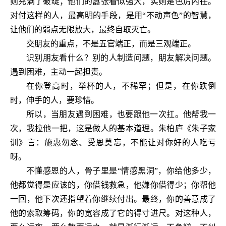
则充满了破绽；他们的嚣张看似强大，实则是色厉内荏。
对付这样的人，最高明的手段，是用
“不动声色”的智慧，
让他们的弱点无限放大，最终自取灭亡。
交朋友的重点，不是五官端正，而是三观端正。
识别朋友看什么？别的人制造问题，朋友解决问题。
遇到困难，主动一起担责。
在你登高时，举杯的人，不稀罕；但是，在你跌倒
时，伸手的人，要珍惜。
所以，当朋友遇到困难，也要跟他一次扛。他帮我一
次，我拉他一把，这是做人的基本道理。朱柏庐《朱子家
训》言：施惠勿念、受恩莫忘，不能让对你好的人吃亏
呀。
不懂感恩的人，骨子里是
“情感黑洞”，你给他多少，
他都觉得是应该的，你借钱救急，他嫌你借得少；你帮他
一回，他下次还指望着你继续付出。最终，你的善意成了
他的索取筹码，你的宽容成了它的得寸进尺。对这种人，