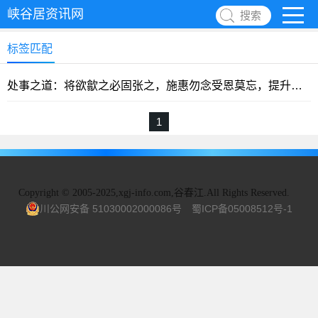
峡谷居资讯网
搜索
标签匹配
处事之道：将欲歙之必固张之，施惠勿念受恩莫忘，提升自己自有朋友
1
Copyright
©
2005-2025,xgj-info.com,谷春江.All Rights Reserved.
川公网安备 51030002000086号
蜀ICP备05008512号-1