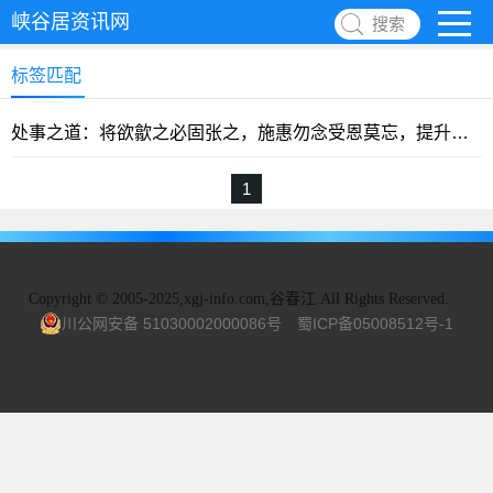
峡谷居资讯网
搜索
标签匹配
处事之道：将欲歙之必固张之，施惠勿念受恩莫忘，提升自己自有朋友
1
Copyright
©
2005-2025,xgj-info.com,谷春江.All Rights Reserved.
川公网安备 51030002000086号
蜀ICP备05008512号-1