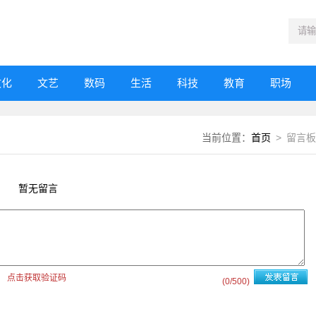
文化
文艺
数码
生活
科技
教育
职场
当前位置：
首页
> 留言板
暂无留言
点击获取验证码
(
0
/500)