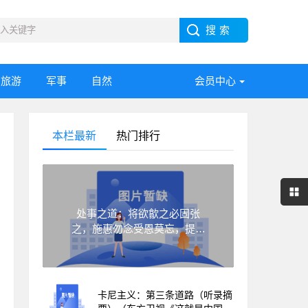
旅游
军事
自然
会员中心
本栏最新
热门排行
处事之道：将欲歙之必固张
之，施惠勿念受恩莫忘，提升
自己自有朋友
卡尼主义：第三条道路（听录摘