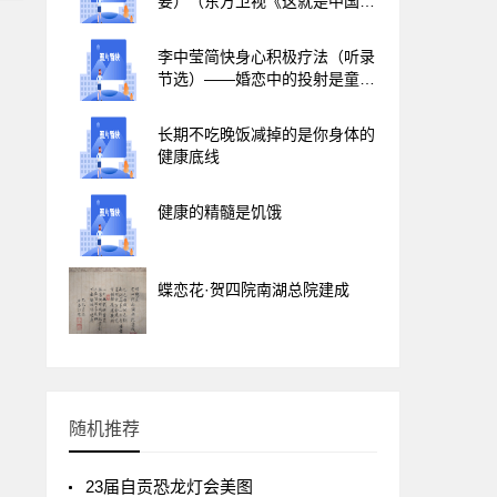
要）（东方卫视《这就是中国》
第323集）
李中莹简快身心积极疗法（听录
节选）——婚恋中的投射是童年
与父母关系的反映，认识到才能
走出来
长期不吃晚饭减掉的是你身体的
健康底线
健康的精髓是饥饿
蝶恋花·贺四院南湖总院建成
随机推荐
23届自贡恐龙灯会美图