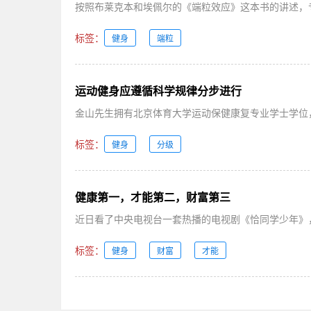
按照布莱克本和埃佩尔的《端粒效应》这本书的讲述，专
标签：
健身
端粒
运动健身应遵循科学规律分步进行
金山先生拥有北京体育大学运动保健康复专业学士学位，美国Ohio
标签：
健身
分级
健康第一，才能第二，财富第三
近日看了中央电视台一套热播的电视剧《恰同学少年》，
标签：
健身
财富
才能