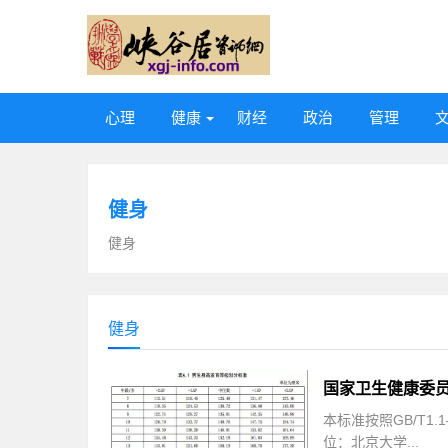
心理
健康
财经
政治
管理
健身
健身
健身
本标准按照GB/T1
位：北京大学...