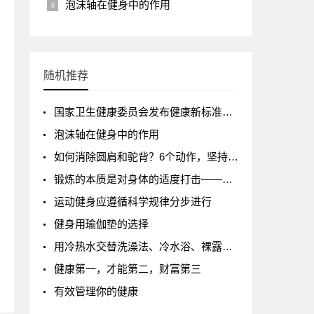
泡沫轴在健身中的作用
随机推荐
国家卫生健康委员会发布健康新标准《7 岁～18 岁儿童青少年身高发育等级评价》
泡沫轴在健身中的作用
如何消除圆肩和驼背？6个动作，坚持一个月，体态明显改善！
锻炼的本质是对身体的适度打击——得到app“万维钢·精英日课”232期记录及读后感
运动健身应遵循科学规律分步进行
健身用瑜伽垫的选择
用冷热水交替洗澡法、冷水浴、裸露皮肤疗法提高御寒能力和免疫力
健康第一，才能第二，财富第三
有效管理你的健康