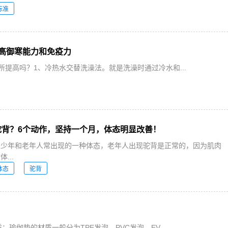
标准
高御寒能力和免疫力
提高吗？1、冷热水交替洗澡法。就是洗澡时通过冷水和...
驼背？6个动作，坚持一个月，体态明显改善！
青少年和老年人常出现的一种体态，老年人出现驼背是正常的，因为肌肉
...
体态
驼背
伽垫的材质一般分为TPE发泡、PVC发泡、EV...