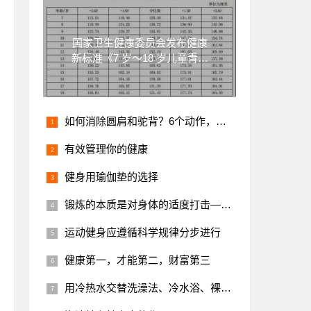
国家卫生健康委员会发布健康
新标准《7 岁～18 岁儿童青少
年身高发育等级评价》
如何消除圆肩和驼背？6个动作，坚持一个月，体态明显改善！
有效管理你的健康
健身用瑜伽垫的选择
锻炼的本质是对身体的适度打击——得到app“万维钢·精英日课”232期记录及读后感
运动健身应遵循科学规律分步进行
健康第一，才能第二，财富第三
用冷热水交替洗澡法、冷水浴、裸露皮肤疗法提高御寒能力和免疫力