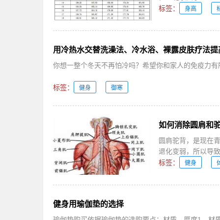
标签：
身高
用冷热水交替洗澡法、冷水浴、裸露皮肤疗法提
你想一整个冬天不再怕冷吗？希望你和家人的免疫力有所
标签：
健身
御寒
如何消除圆肩和
圆肩驼背，是现在
退化变弱，所以导致体
标签：
健身
健身用瑜伽垫的选择
瑜伽垫购买依据瑜伽垫的选购要点：材质、厚度1、材质：瑜