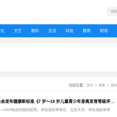
文化
文艺
数码
生活
科技
教育
职场
当前位置：
>
>
首页
健康
健身
国家卫生健康委员会发布健康新标准《7 岁～18 岁儿童青少年身高发育等级评价》
.1—2009给出的规则起草。本标准起草单位：北京大学、本标准起草单