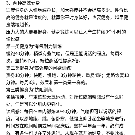
3、两种高效健身
适度健身的人细胞端粒长，加大强度并不会提高多少。性价比
高的健身就是适度的。就算你平时身体好，也要健身，越早健
身端粒越长。
压力大的人更要健身。健身锻炼可以让人产生持续3个小时的
愉悦感。
第一类健身为“有氧耐力训练”
慢跑40分钟，稍微有些气喘，但是还能说话的程度。每周3
次，坚持6个月，端粒酶活性提高2倍。
第二类健身为“高强度的间歇训练”
热身10分钟；快跑、慢跑，3分钟轮换，重复4轮；走路恢复10
分钟。每周3次。效果和第一类是一样的。
第三类健身为“抗阻训练”
包括拉伸、举重这些无氧运动。对端粒或端粒酶没有什么好
处，但是可以让肌肉更强壮。
读后感：每日在室内锻炼30-40分钟，气喘但可以说话的程
度，可以原地跑、跳，俯卧撑，低强度仰卧起坐等随意进行，
时间放在晚间睡前或早间起床后。坚持半年至一年，必有成
效。有条件可以在室外进行。从现在就开始健身，不要耽搁，