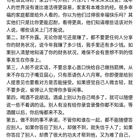
人的世界没有谁比谁活得更容易，家家有本难念的经。很多幸
福的家庭都是给外人看的，你以为他们过得很幸福快乐吗？其
实他们只是比你更能忍耐，看得更高，他们知道哪些话该对外
人说，哪些话关上门才能说。
第二，财不外露。无论你是亏还是赚了，都不要更任何人分享
你的财务状况，说今年我赚了多少钱，我手里还有多少钱。如
果别人清楚地知道了你的财务状况，难保不会有意想不到的怪
事发生在你身上。
第三，人前不说实话，不要总拿心直口快给自己做挡箭牌。从
来不存在刀子嘴豆腐心，只有恶语伤人六月寒。你即便是给别
人提意见也要看对方是否能接受。如果感觉自己人微言轻，就
不要多说，省得让人觉得你多管闲事。
第四，喝酒不说胡话。酒桌上别以为自己喝多了，就可以随便
说一些不着调的话。别人有没有给你录音录像你都不知道。等
酒醒以后，你后悔都来不及。
第五，做不到的事不承诺，不管你和谁在一起，都不能随便答
应别人。如果你答应了别人，却做不到，就失信于人了；如果
你答应了别人，却费了很大的功夫才帮到他，又为难了自己，