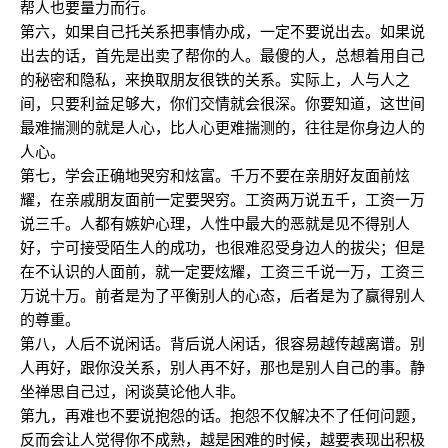
帮人也要量力而行。
第六，如果自己托关系把事情办成，一定不要说出去。如果说
出去的话，首先是出卖了帮你的人。最傻的人，总想着用自己
的秘密和隐私，来换取朋友很铁的关系。实际上，人与人之
间，只要利益足够大，你们交情就会很深。你要知道，这世间
最难揣测的就是人心，比人心更难揣测的，往往是你身边人的
人心。
第七，学会正确地哭穷和炫富。千万不要在亲朋好友面前炫
耀，在亲戚朋友面前一定要哭穷。工资两万说五千，工资一万
说三千。人都有嫉妒心理，人性中最大的恶就是见不得别人
好，宁可接受陌生人的成功，也很难忍受身边人的拔尖；但是
在不认识的人面前，就一定要炫耀，工资三千说一万，工资三
万说十万。前者是为了平衡别人的心态，后者是为了赢得别人
的尊重。
第八，人后不说闲话。背后说人闲话，很容易越传越离谱。别
人再好，跟你没关系，别人再不好，那也是别人自己的事。静
坐禅思自己过，闲谈莫论他人非。
第九，再难也不要说抱怨的话。抱怨不仅解决不了任何问题，
反而会让人觉得你不成熟，越是困难的时候，越要表现出积极