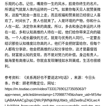
乐观的心态。记住，嘴是你一生的风水，脸是你终生的名片。
所谓运气就是人体内运转的一口气。如果你每天见人就赞美微
笑，这股气就会一直往上走，而且祝福和赞美就已经很让人喜
欢了。时间长了，贵人也就来了。人是环境的产物，你和什么
人在一起，决定你未来的高度。所以，多去和身边幸运的人待
在一起，多和认知高维的人待在一起，他们给你带来正向的磁
场。一个人成长最快的方式，就是与优秀的人同行。一定要去
结识那些认知维度比你高的人，他们不会把财富给你，但每个
人都有分享欲，他会把高维的认知分享给你，这才是最值钱
的。财富是认知的变现，而不是对努力的补偿。身边有贵人，
脑海里有高维认知，你就会发现赚钱如水到渠成，生活也很顺
利。
参考资料：《关系再好也不要说这9句话》，来源：今日头
条，作者：顾老师教定位，网址：
https://m.toutiao.com/video/7333176901273505063/?
app=news_article&timestamp=1709887749&share_uid=MS4w
LjABAAAACg2npLQWcPjMNjkWqUIbkb_sBZee8ruZ4GLwc4
L4sN8&tt_from=mobile_qq&utm_source=mobile_qq&utm_me