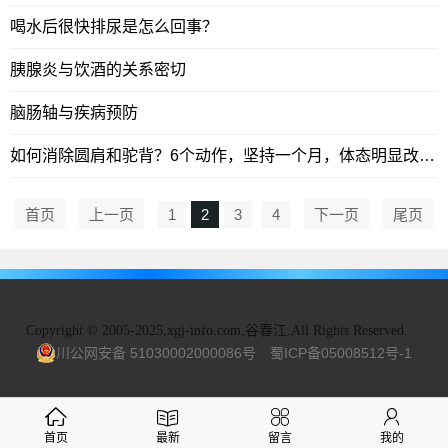
喝水后很快排尿是怎么回事？
胰腺炎与饮酒的关系密切
脑肠轴与疾病预防
如何消除圆肩和驼背？6个动作，坚持一个月，体态明显改善！
首页
上一页
1
2
3
4
下一页
尾页
Copyright
©
2005-2025,xgj-info.com,谷春江.All Rights Reserved.
川公网安备 51030002000086号
蜀ICP备05008512号-1
首页
最新
留言
我的