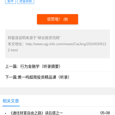
股市
财富自由
很赞哦！
(
0
)
转载请说明来源于"峡谷居资讯网"
本文地址：
http://www.xgj-info.com/news/CaiJing/202403/812
2.html
上一篇:
行为金融学（听录摘要）
下一篇:
黄一鸣超简投资精品课（听录）
相关文章
05-08
《通往财富自由之路》读后感之一