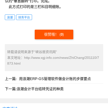
认的“垂直翻转”打印。完成。
此方式打印的是三栏科目明细账。
浪潮
财务平台
很赞哦！
(
0
)
转载请说明来源于"峡谷居资讯网"
本文地址：
http://www.xgj-info.com/news/ZhiChang/201110/7
873.html
上一篇:
用浪潮ERP-GS管理软件做会计账的步骤要点
下一篇:
浪潮会计平台结转凭证的种类