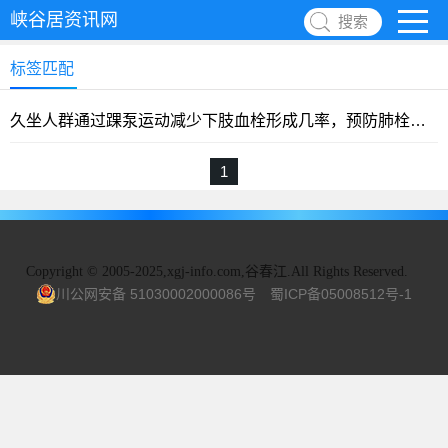
峡谷居资讯网
搜索
标签匹配
久坐人群通过踝泵运动减少下肢血栓形成几率，预防肺栓塞、心梗
1
Copyright
©
2005-2025,xgj-info.com,谷春江.All Rights Reserved.
川公网安备 51030002000086号
蜀ICP备05008512号-1