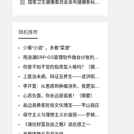
国家卫生健康委员会发布健康新标准《7 岁～18 岁儿童青少年身高发育等级评价》
随机推荐
少看“小说” ，多看“菜谱”
用浪潮ERP-GS管理软件做会计账的步骤要点
你是不知不觉的指责型人格吗？（摘要）
上医治未病、辩证且养生——读洪昭光教授《我眼里的健康人生》有感
李开复：从患癌到肿瘤消失，我更加确信睡眠比什么都重要
心态负面，你永远是弱者！（摘要）
盐边县彝家民俗文化瑰宝——笮山锅庄
保守主义与理想主义价值观——罗辑思维121期《丰满理想下的残酷杀戮》读后感
《通往财富自由之路》读后感之一
支原体肺炎及其治疗