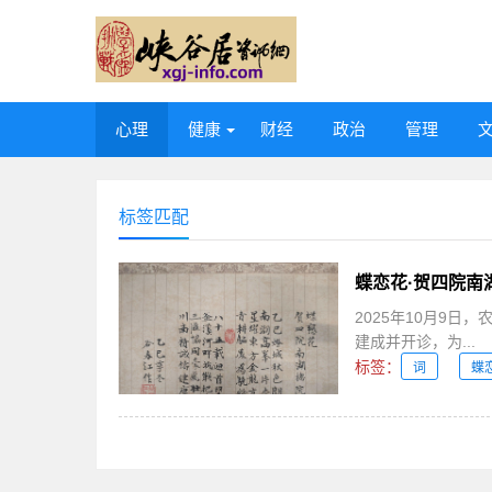
心理
健康
财经
政治
管理
标签匹配
蝶恋花·贺四院南
2025年10月9
建成并开诊，为...
标签：
词
蝶