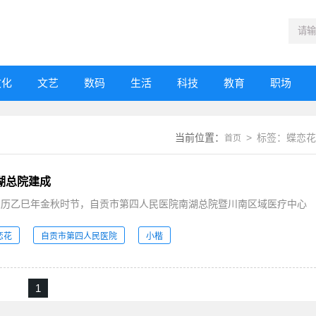
文化
文艺
数码
生活
科技
教育
职场
当前位置：
> 标签：蝶恋花
首页
湖总院建成
日，农历乙巳年金秋时节，自贡市第四人民医院南湖总院暨川南区域医疗中心
恋花
自贡市第四人民医院
小楷
1