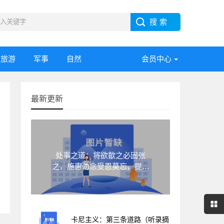
旅游
军事
自然
会员中心
最新更新
处事之道：将欲歙之必固张
之，施惠勿念受恩莫忘，提升
自己自有朋友
卡尼主义：第三条道路（听录摘