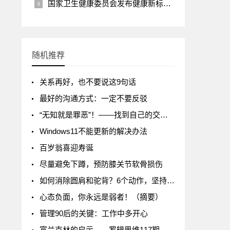
国家卫生健康委员会发布健康新标准《7 岁～18 岁儿童青少年身高发育等级评价》
随机推荐
关系再好，也不要说这9句话
最好的沟通方式：一定不要反驳
“无知就是罪恶”！——找到自己的交易圣杯，那也是我曾经的梦想
Windows11不能更新的解决办法
百岁翁喜迎寿诞
尽量避免下蹲，预防膝关节软骨损伤
如何消除圆肩和驼背？6个动作，坚持一个月，体态明显改善！
心态负面，你永远是弱者！（摘要）
管理90后的关键：工作中多开心
富兰克林的启示——罗辑思维117期：《你因挣钱而伟大》读后感