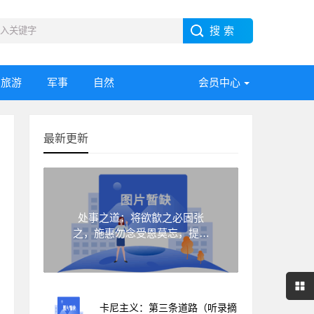
旅游
军事
自然
会员中心
最新更新
处事之道：将欲歙之必固张
之，施惠勿念受恩莫忘，提升
自己自有朋友
卡尼主义：第三条道路（听录摘