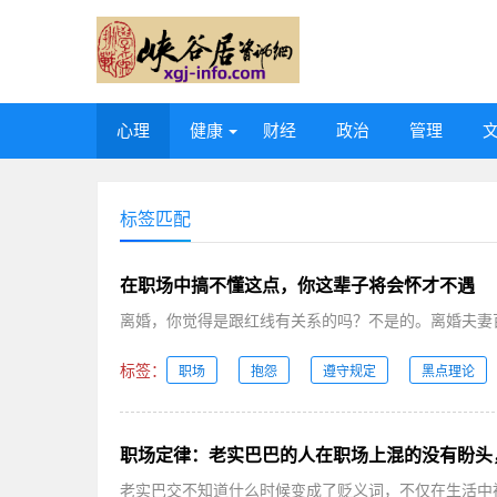
心理
健康
财经
政治
管理
标签匹配
在职场中搞不懂这点，你这辈子将会怀才不遇
离婚，你觉得是跟红线有关系的吗？不是的。离婚夫妻百
标签：
职场
抱怨
遵守规定
黑点理论
职场定律：老实巴巴的人在职场上混的没有盼头
老实巴交不知道什么时候变成了贬义词，不仅在生活中被