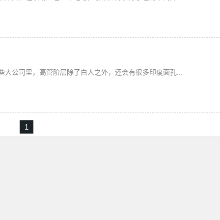
大公司里，高管阶层除了白人之外，还会有很多印度面孔...
1