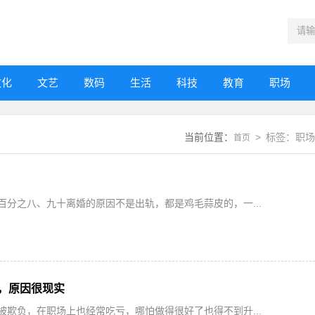
文化
文艺
数码
生活
科技
教育
职场
当前位置：
> 标签：职场
首页
分之八、九十离婚的原因不是出轨，都是鸡毛蒜皮的，一...
，原因很现实
欺负，在职场上也经常吃亏，哪怕做得很好了也得不到升...