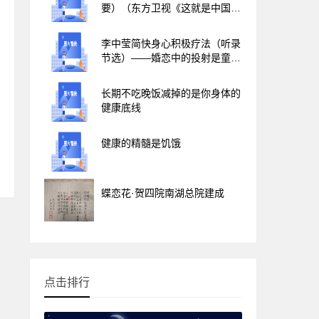
要）（东方卫视《这就是中国》
第323集）
李中莹简快身心积极疗法（听录
节选）——婚恋中的投射是童年
与父母关系的反映，认识到才能
走出来
长期不吃晚饭减掉的是你身体的
健康底线
健康的精髓是饥饿
蝶恋花·贺四院南湖总院建成
点击排行